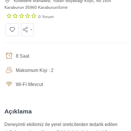
Kösedere Mahallesi, Yukarı Boyabağı Koyu, No:16/A
Karaburun 35960 Karaburun/İzmir
0 Yorum
8 Saat
Maksimum Kişi : 2
Wi-Fi Mevcut
Açıklama
Deneyimli ekibimiz ile yerel üreticilerden tedarik edilen