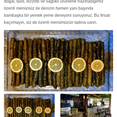
doğal, taze, lezzetli ve sağlıklı ürünlerle hazırladığımız
özenli menümüz ile denizin hemen yanı başında
bambaşka bir yemek yeme deneyimi sunuyoruz. Bu fırsatı
kaçırmayın, siz de özenli menümüzün tadına varın.