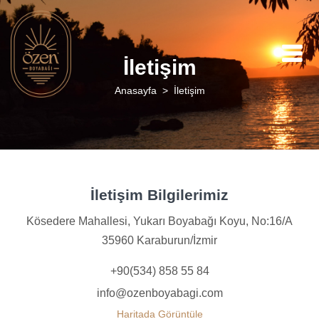
İletişim
Anasayfa
İletişim
İletişim Bilgilerimiz
Kösedere Mahallesi, Yukarı Boyabağı Koyu, No:16/A
35960 Karaburun/İzmir
+90(534) 858 55 84
info@ozenboyabagi.com
Haritada Görüntüle