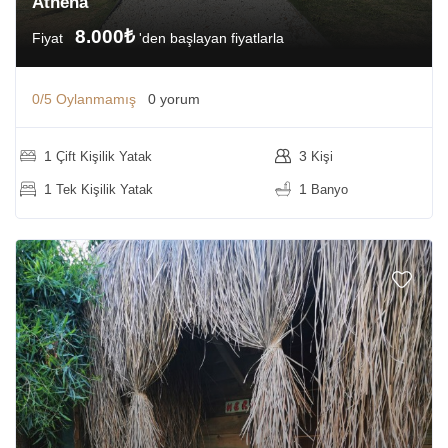
Athena
8.000₺
Fiyat
'den başlayan fiyatlarla
0/5
Oylanmamış
0 yorum
1
3
Çift Kişilik Yatak
Kişi
1
1
Tek Kişilik Yatak
Banyo