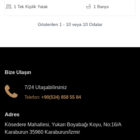
1
1
Tek Kişilik Yatak
Banyo
Gösterilen 1 - 10 veya 10 Odalar
Bize Ulaşın
7/24 Ulaşabilirsiniz
Telefon:
+90(534) 858 55 84
Adres
Kösedere Mahallesi, Yukarı Boyabağı Koyu, No:16/A
Karaburun 35960 Karaburun/İzmir