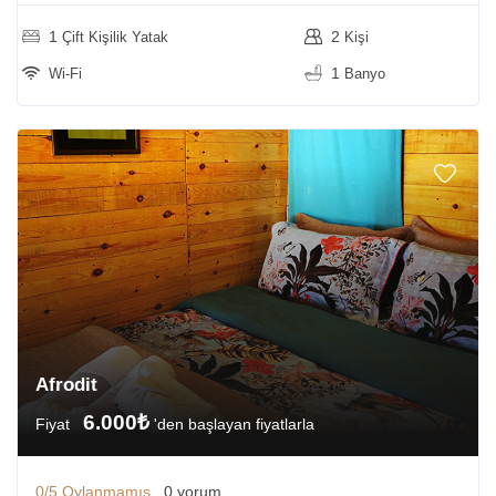
1
2
Çift Kişilik Yatak
Kişi
1
Wi-Fi
Banyo
Afrodit
6.000₺
Fiyat
'den başlayan fiyatlarla
0/5
Oylanmamış
0 yorum