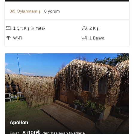
0/5
Oylanmamış
0 yorum
1
2
Çift Kişilik Yatak
Kişi
1
Wi-Fi
Banyo
Apollon
8.000₺
Fiyat
'den başlayan fiyatlarla