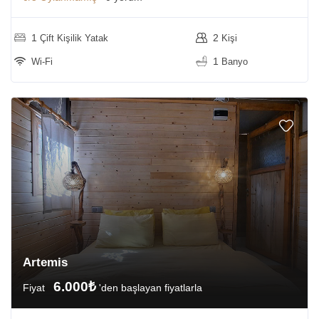
1
2
Çift Kişilik Yatak
Kişi
1
Wi-Fi
Banyo
Artemis
6.000₺
Fiyat
'den başlayan fiyatlarla