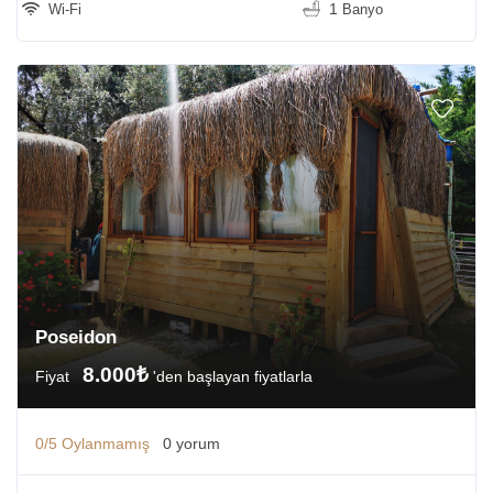
1
Wi-Fi
Banyo
Poseidon
8.000₺
Fiyat
'den başlayan fiyatlarla
0/5
Oylanmamış
0 yorum