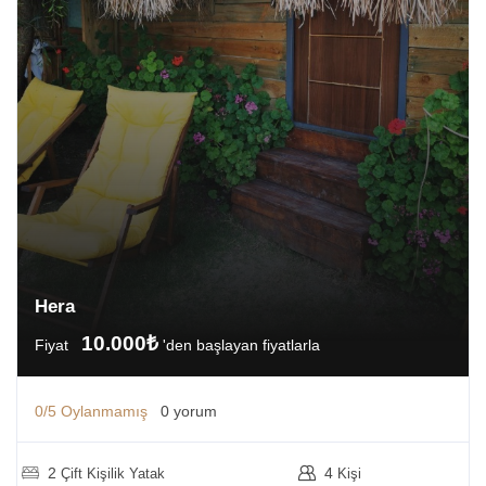
Hera
10.000₺
Fiyat
'den başlayan fiyatlarla
0/5
Oylanmamış
0 yorum
2
4
Çift Kişilik Yatak
Kişi