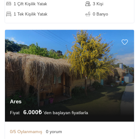
1
3
Çift Kişilik Yatak
Kişi
1
0
Tek Kişilik Yatak
Banyo
Ares
6.000₺
Fiyat
'den başlayan fiyatlarla
0/5
Oylanmamış
0 yorum