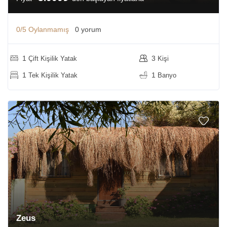
0/5
Oylanmamış
0 yorum
1
3
Çift Kişilik Yatak
Kişi
1
1
Tek Kişilik Yatak
Banyo
Zeus