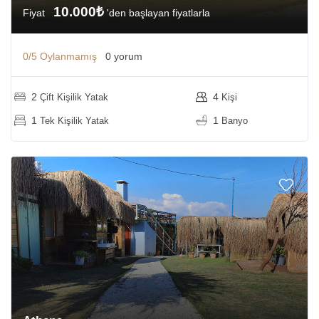
10.000₺
Fiyat
'den başlayan fiyatlarla
0/5
Oylanmamış
0 yorum
2
4
Çift Kişilik Yatak
Kişi
1
1
Tek Kişilik Yatak
Banyo