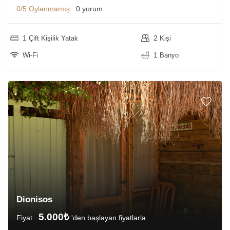
0/5
Oylanmamış
0 yorum
1
2
Çift Kişilik Yatak
Kişi
1
Wi-Fi
Banyo
Dionisos
5.000₺
Fiyat
'den başlayan fiyatlarla