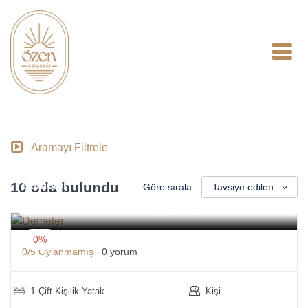
Aramayı Filtrele
Demeter
10 oda bulundu
Göre sırala:
Tavsiye edilen
5.999₺
Fiyat
'den başlayan fiyatlarla
6.000₺
0%
0/5
Oylanmamış
0 yorum
1
Çift Kişilik Yatak
Kişi